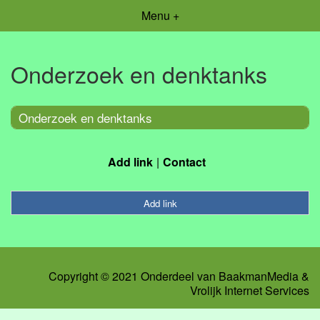
Menu +
Onderzoek en denktanks
Onderzoek en denktanks
Add link
Contact
Add link
Copyright © 2021 Onderdeel van
BaakmanMedia
&
Vrolijk Internet Services